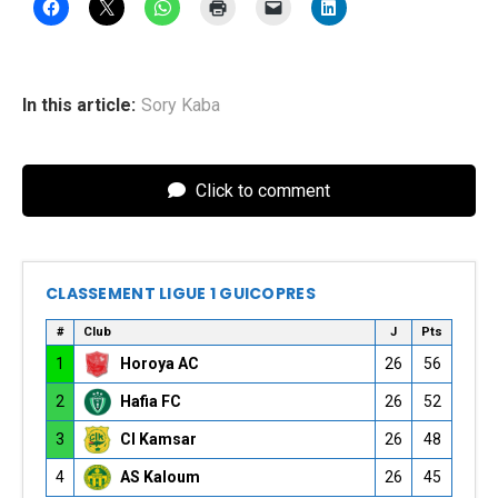
In this article:
Sory Kaba
Click to comment
CLASSEMENT LIGUE 1 GUICOPRES
#
Club
J
Pts
1
Horoya AC
26
56
2
Hafia FC
26
52
3
CI Kamsar
26
48
4
AS Kaloum
26
45