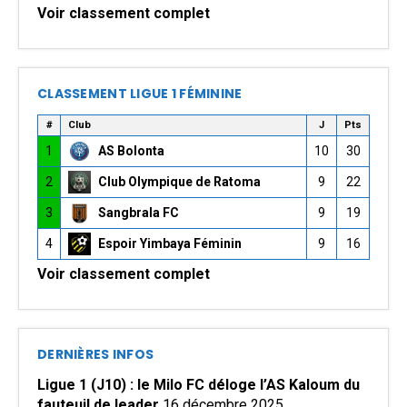
Voir classement complet
CLASSEMENT LIGUE 1 FÉMININE
#
Club
J
Pts
1
AS Bolonta
10
30
2
Club Olympique de Ratoma
9
22
3
Sangbrala FC
9
19
4
Espoir Yimbaya Féminin
9
16
Voir classement complet
DERNIÈRES INFOS
Ligue 1 (J10) : le Milo FC déloge l’AS Kaloum du
fauteuil de leader
16 décembre 2025