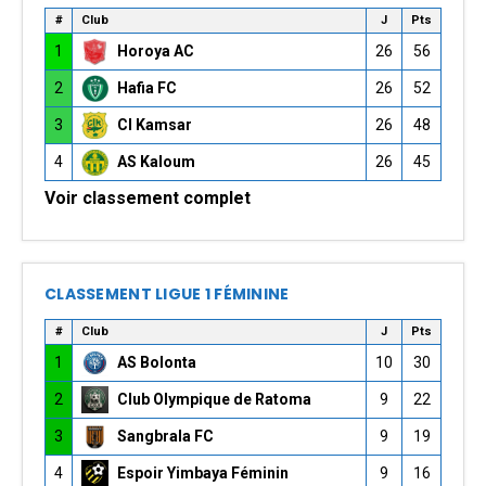
#
Club
J
Pts
1
Horoya AC
26
56
2
Hafia FC
26
52
3
CI Kamsar
26
48
4
AS Kaloum
26
45
Voir classement complet
CLASSEMENT LIGUE 1 FÉMININE
#
Club
J
Pts
1
AS Bolonta
10
30
2
Club Olympique de Ratoma
9
22
3
Sangbrala FC
9
19
4
Espoir Yimbaya Féminin
9
16