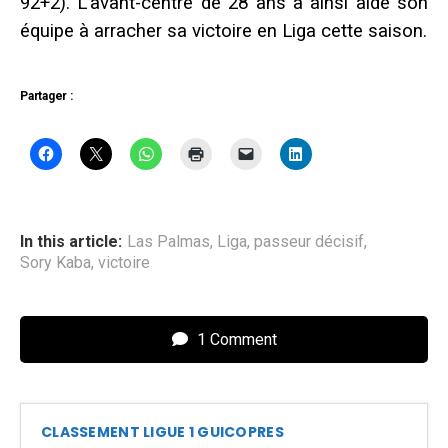
92+2). L’avant-centre de 28 ans a ainsi aidé son
équipe à arracher sa victoire en Liga cette saison.
Partager :
In this article:
Las Palmas
,
Liga
,
passeur décisif
,
Sory Kaba
,
victoire
1 Comment
CLASSEMENT LIGUE 1 GUICOPRES