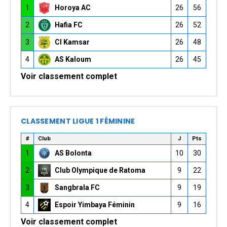
1
Horoya AC
26
56
2
Hafia FC
26
52
3
CI Kamsar
26
48
4
AS Kaloum
26
45
Voir classement complet
CLASSEMENT LIGUE 1 FÉMININE
#
Club
J
Pts
1
AS Bolonta
10
30
2
Club Olympique de Ratoma
9
22
3
Sangbrala FC
9
19
4
Espoir Yimbaya Féminin
9
16
Voir classement complet