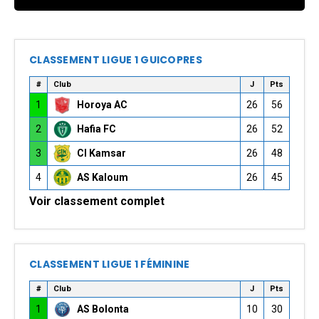
CLASSEMENT LIGUE 1 GUICOPRES
#
Club
J
Pts
1
Horoya AC
26
56
2
Hafia FC
26
52
3
CI Kamsar
26
48
4
AS Kaloum
26
45
Voir classement complet
CLASSEMENT LIGUE 1 FÉMININE
#
Club
J
Pts
1
AS Bolonta
10
30