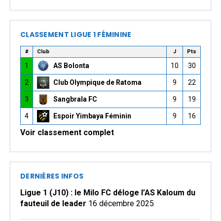
CLASSEMENT LIGUE 1 FÉMININE
#
Club
J
Pts
1
AS Bolonta
10
30
2
Club Olympique de Ratoma
9
22
3
Sangbrala FC
9
19
4
Espoir Yimbaya Féminin
9
16
Voir classement complet
DERNIÈRES INFOS
Ligue 1 (J10) : le Milo FC déloge l’AS Kaloum du
fauteuil de leader
16 décembre 2025