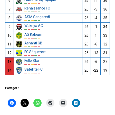
6
26
11
36
Renaissance FC
7
26
-5
36
ASM Sangaredi
8
26
-4
35
Wakriya AC
9
26
-1
34
AS Kaloum
10
26
1
33
Ashanti GB
11
26
-6
32
FC Séquence
12
26
-13
31
Fello Star
13
26
-6
27
Satellite FC
14
26
-22
19
Partager :