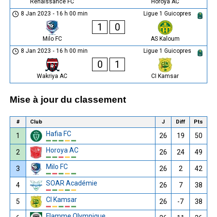
Renaissance FC
Horoya AC
8 Jan 2023
-
16 h 00 min
Ligue 1 Guicopres
1
0
Milo FC
AS Kaloum
8 Jan 2023
-
16 h 00 min
Ligue 1 Guicopres
0
1
Wakriya AC
CI Kamsar
Mise à jour du classement
#
Club
J
Diff
Pts
Hafia FC
1
26
19
50
Horoya AC
2
26
24
49
Milo FC
3
26
2
42
SOAR Académie
4
26
7
38
CI Kamsar
5
26
-7
38
Flamme Olympique