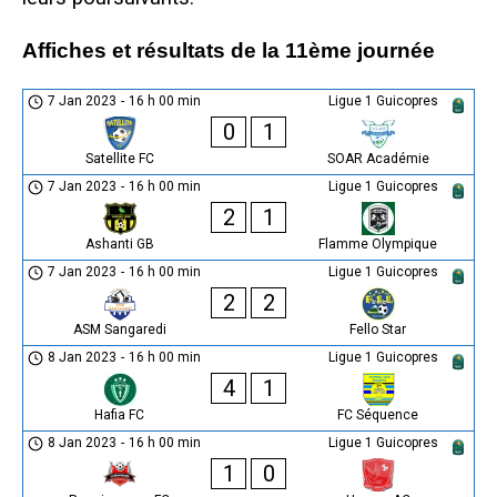
Affiches et résultats de la 11ème journée
7 Jan 2023
-
16 h 00 min
Ligue 1 Guicopres
0
1
Satellite FC
SOAR Académie
7 Jan 2023
-
16 h 00 min
Ligue 1 Guicopres
2
1
Ashanti GB
Flamme Olympique
7 Jan 2023
-
16 h 00 min
Ligue 1 Guicopres
2
2
ASM Sangaredi
Fello Star
8 Jan 2023
-
16 h 00 min
Ligue 1 Guicopres
4
1
Hafia FC
FC Séquence
8 Jan 2023
-
16 h 00 min
Ligue 1 Guicopres
1
0