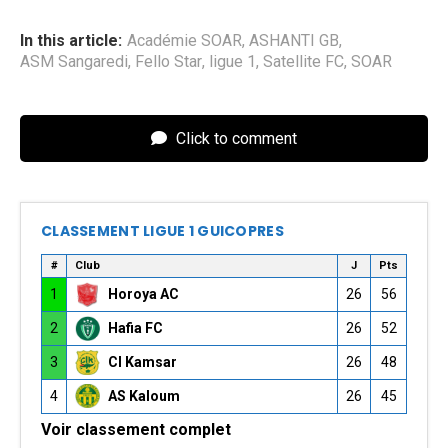
In this article:
Académie SOAR
,
ASHANTI GB
,
ASM Sangaredi
,
Fello Star
,
ligue 1
,
Satellite FC
,
SOAR
Click to comment
CLASSEMENT LIGUE 1 GUICOPRES
#
Club
J
Pts
1
Horoya AC
26
56
2
Hafia FC
26
52
3
CI Kamsar
26
48
4
AS Kaloum
26
45
Voir classement complet