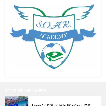
ARTICLES SIMILAIRES
Ligue 1 (J10) : le Milo FC déloge l’AS