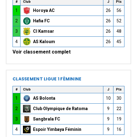
#
Club
J
Pts
1
Horoya AC
26
56
2
Hafia FC
26
52
3
CI Kamsar
26
48
4
AS Kaloum
26
45
Voir classement complet
CLASSEMENT LIGUE 1 FÉMININE
#
Club
J
Pts
1
AS Bolonta
10
30
2
Club Olympique de Ratoma
9
22
3
Sangbrala FC
9
19
4
Espoir Yimbaya Féminin
9
16