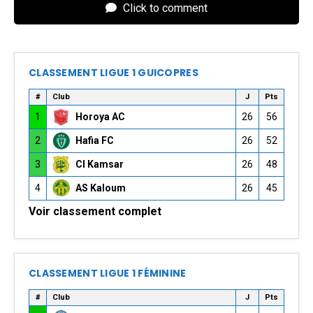
Click to comment
CLASSEMENT LIGUE 1 GUICOPRES
#
Club
J
Pts
1
Horoya AC
26
56
2
Hafia FC
26
52
3
CI Kamsar
26
48
4
AS Kaloum
26
45
Voir classement complet
CLASSEMENT LIGUE 1 FÉMININE
#
Club
J
Pts