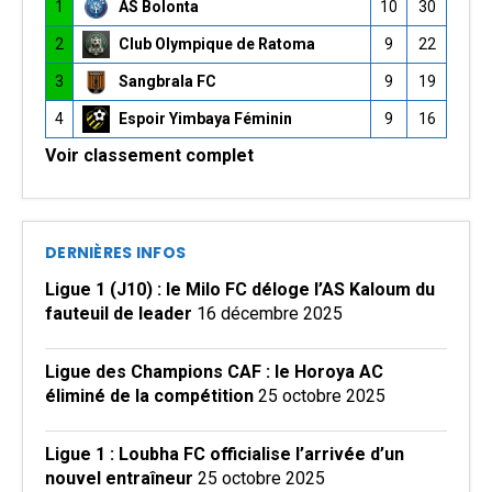
1
AS Bolonta
10
30
2
Club Olympique de Ratoma
9
22
3
Sangbrala FC
9
19
4
Espoir Yimbaya Féminin
9
16
Voir classement complet
DERNIÈRES INFOS
Ligue 1 (J10) : le Milo FC déloge l’AS Kaloum du
fauteuil de leader
16 décembre 2025
Ligue des Champions CAF : le Horoya AC
éliminé de la compétition
25 octobre 2025
Ligue 1 : Loubha FC officialise l’arrivée d’un
nouvel entraîneur
25 octobre 2025