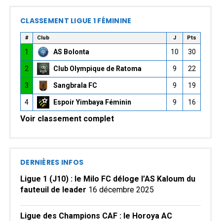
CLASSEMENT LIGUE 1 FÉMININE
#
Club
J
Pts
1
AS Bolonta
10
30
2
Club Olympique de Ratoma
9
22
3
Sangbrala FC
9
19
4
Espoir Yimbaya Féminin
9
16
Voir classement complet
DERNIÈRES INFOS
Ligue 1 (J10) : le Milo FC déloge l’AS Kaloum du
fauteuil de leader
16 décembre 2025
Ligue des Champions CAF : le Horoya AC