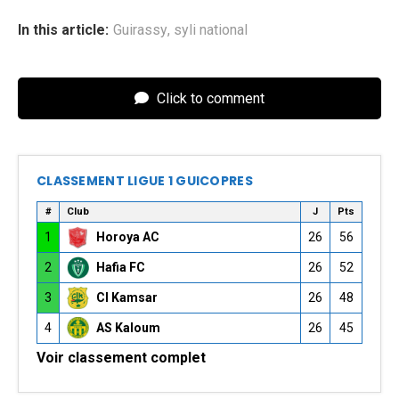
In this article:
Guirassy
,
syli national
Click to comment
CLASSEMENT LIGUE 1 GUICOPRES
#
Club
J
Pts
1
Horoya AC
26
56
2
Hafia FC
26
52
3
CI Kamsar
26
48
4
AS Kaloum
26
45
Voir classement complet