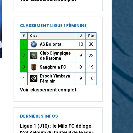
CLASSEMENT LIGUE 1 FÉMININE
#
Club
J
Pts
1
AS Bolonta
10
30
Club Olympique
2
9
22
de Ratoma
3
Sangbrala FC
9
19
Espoir Yimbaya
4
9
16
Féminin
Voir classement complet
DERNIÈRES INFOS
Ligue 1 (J10) : le Milo FC déloge
l’AS Kaloum du fauteuil de leader