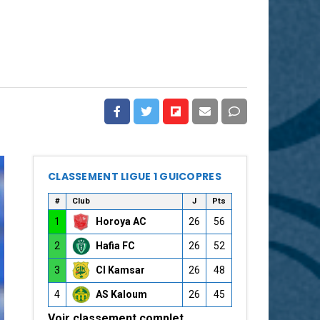
CLASSEMENT LIGUE 1 GUICOPRES
#
Club
J
Pts
1
Horoya AC
26
56
2
Hafia FC
26
52
3
CI Kamsar
26
48
4
AS Kaloum
26
45
Voir classement complet