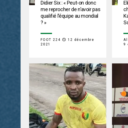
Didier Six : « Peut-on donc
El
me reprocher de n’avoir pas
c
qualifié l’équipe au mondial
K
? »
S
FOOT 224
12 décembre
Al
2021
9 