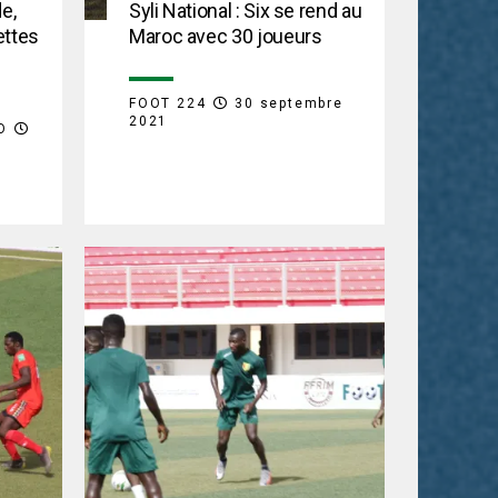
de,
Syli National : Six se rend au
ettes
Maroc avec 30 joueurs
FOOT 224
30 septembre
2021
O