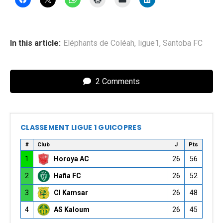
In this article:
Eléphants de Coléah
,
ligue1
,
Santoba FC
2 Comments
CLASSEMENT LIGUE 1 GUICOPRES
#
Club
J
Pts
1
Horoya AC
26
56
2
Hafia FC
26
52
3
CI Kamsar
26
48
4
AS Kaloum
26
45