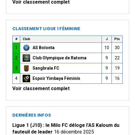
Voir classement complet
CLASSEMENT LIGUE 1 FÉMININE
#
Club
J
Pts
1
AS Bolonta
10
30
2
Club Olympique de Ratoma
9
22
3
Sangbrala FC
9
19
4
Espoir Yimbaya Féminin
9
16
Voir classement complet
DERNIÈRES INFOS
Ligue 1 (J10) : le Milo FC déloge l’AS Kaloum du
fauteuil de leader
16 décembre 2025