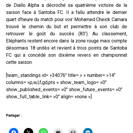
de Diallo Alpha a décroché sa quatrième victoire de la
saison face à Santoba FC. Il a fallu attendre le dernier
quart d’heure du match pour voir Mohamed Cheick Camara
trouvé le chemin du but et permettre à son club de
retrouver le goût du succès (83’). Au classement,
Eléphants restent encore dans la zone rouge mais compte
désormais 18 unités et revient à trois points de Santoba
FC qui a concédé son dixième revers en championnat
cette saison.
[team_standings id= »34076″ title= » » number= »14″
columns= »p,w,l,f,gd,pts » show_team_logo= »0″
show_published_events= »0″ show_future_events= »0″
show_full_table_link= »0″ align= »none »]
Partager :