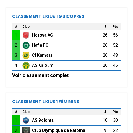
CLASSEMENT LIGUE 1 GUICOPRES
#
Club
J
Pts
1
Horoya AC
26
56
2
Hafia FC
26
52
3
CI Kamsar
26
48
4
AS Kaloum
26
45
Voir classement complet
CLASSEMENT LIGUE 1 FÉMININE
#
Club
J
Pts
1
AS Bolonta
10
30
2
Club Olympique de Ratoma
9
22