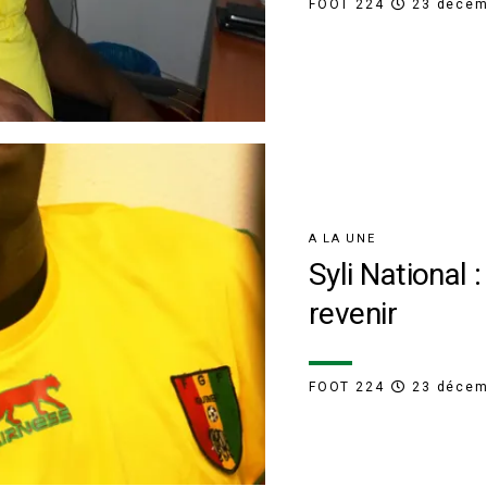
FOOT 224
23 décem
A LA UNE
Syli National
revenir
FOOT 224
23 décem