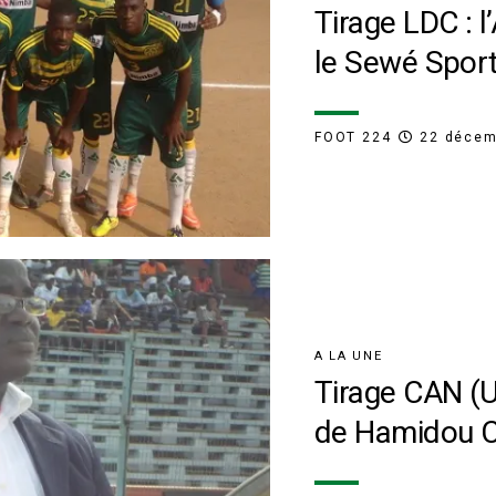
Tirage LDC : 
le Sewé Spor
FOOT 224
22 décem
A LA UNE
Tirage CAN (U
de Hamidou 