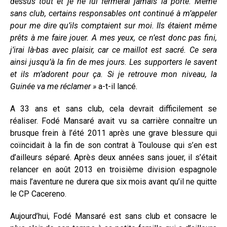
dessus tout et je ne lui fermerai jamais la porte. Même
sans club, certains responsables ont continué à m’appeler
pour me dire qu’ils comptaient sur moi. Ils étaient même
prêts à me faire jouer. A mes yeux, ce n’est donc pas fini,
j’irai là-bas avec plaisir, car ce maillot est sacré. Ce sera
ainsi jusqu’à la fin de mes jours. Les supporters le savent
et ils m’adorent pour ça. Si je retrouve mon niveau, la
Guinée va me réclamer »
a-t-il lancé.
A 33 ans et sans club, cela devrait difficilement se
réaliser. Fodé Mansaré avait vu sa carrière connaître un
brusque frein à l’été 2011 après une grave blessure qui
coïncidait à la fin de son contrat à Toulouse qui s’en est
d’ailleurs séparé. Après deux années sans jouer, il s’était
relancer en août 2013 en troisième division espagnole
mais l’aventure ne durera que six mois avant qu’il ne quitte
le CP Cacereno.
Aujourd’hui, Fodé Mansaré est sans club et consacre le