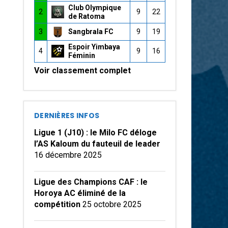
Club Olympique
2
9
22
de Ratoma
3
Sangbrala FC
9
19
Espoir Yimbaya
4
9
16
Féminin
Voir classement complet
DERNIÈRES INFOS
Ligue 1 (J10) : le Milo FC déloge
l’AS Kaloum du fauteuil de leader
16 décembre 2025
Ligue des Champions CAF : le
Horoya AC éliminé de la
compétition
25 octobre 2025