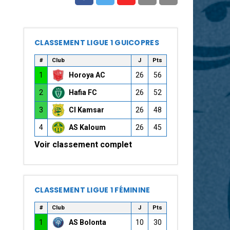
CLASSEMENT LIGUE 1 GUICOPRES
#
Club
J
Pts
1
Horoya AC
26
56
2
Hafia FC
26
52
3
CI Kamsar
26
48
4
AS Kaloum
26
45
Voir classement complet
CLASSEMENT LIGUE 1 FÉMININE
#
Club
J
Pts
1
AS Bolonta
10
30