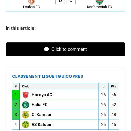
Loubha FC
Karfamoriah FC
In this article:
Click to comment
CLASSEMENT LIGUE 1 GUICOPRES
#
Club
J
Pts
1
Horoya AC
26
56
2
Hafia FC
26
52
3
CI Kamsar
26
48
4
AS Kaloum
26
45