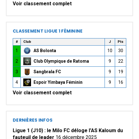
Voir classement complet
CLASSEMENT LIGUE 1 FÉMININE
#
Club
J
Pts
1
AS Bolonta
10
30
2
Club Olympique de Ratoma
9
22
3
Sangbrala FC
9
19
4
Espoir Yimbaya Féminin
9
16
Voir classement complet
DERNIÈRES INFOS
Ligue 1 (J10) : le Milo FC déloge l’AS Kaloum du
fauteuil de leader
16 décembre 2025