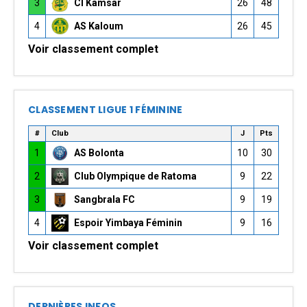
3
CI Kamsar
26
48
4
AS Kaloum
26
45
Voir classement complet
CLASSEMENT LIGUE 1 FÉMININE
#
Club
J
Pts
1
AS Bolonta
10
30
2
Club Olympique de Ratoma
9
22
3
Sangbrala FC
9
19
4
Espoir Yimbaya Féminin
9
16
Voir classement complet
DERNIÈRES INFOS