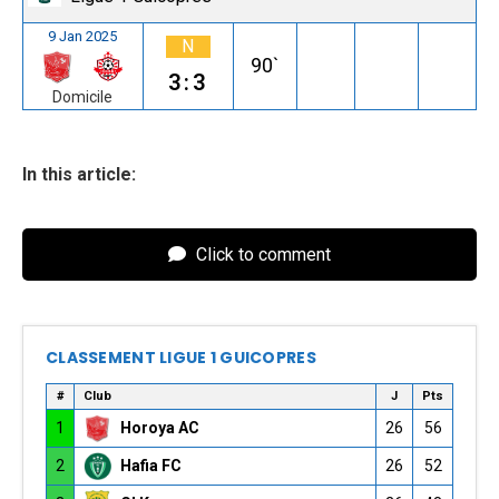
9 Jan 2025
N
90`
3:3
Domicile
In this article:
Click to comment
CLASSEMENT LIGUE 1 GUICOPRES
#
Club
J
Pts
1
Horoya AC
26
56
2
Hafia FC
26
52