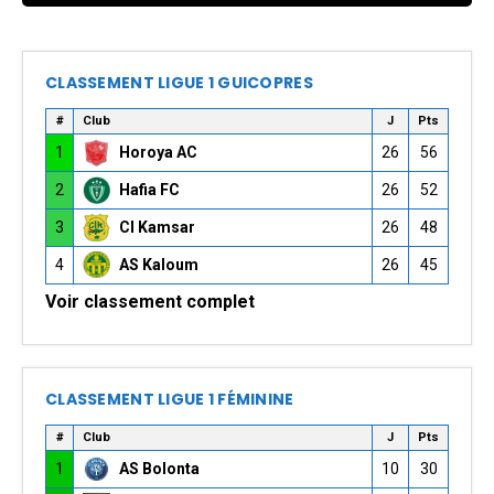
CLASSEMENT LIGUE 1 GUICOPRES
#
Club
J
Pts
1
Horoya AC
26
56
2
Hafia FC
26
52
3
CI Kamsar
26
48
4
AS Kaloum
26
45
Voir classement complet
CLASSEMENT LIGUE 1 FÉMININE
#
Club
J
Pts
1
AS Bolonta
10
30