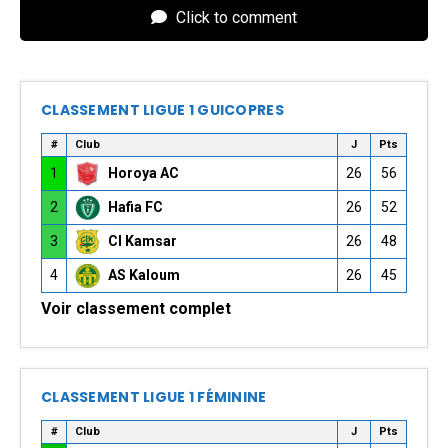
Click to comment
CLASSEMENT LIGUE 1 GUICOPRES
#
Club
J
Pts
1
Horoya AC
26
56
2
Hafia FC
26
52
3
CI Kamsar
26
48
4
AS Kaloum
26
45
Voir classement complet
CLASSEMENT LIGUE 1 FÉMININE
#
Club
J
Pts