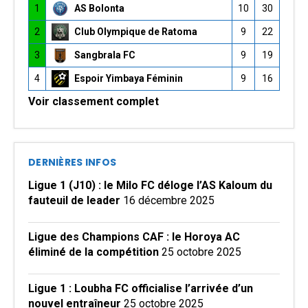
1
AS Bolonta
10
30
2
Club Olympique de Ratoma
9
22
3
Sangbrala FC
9
19
4
Espoir Yimbaya Féminin
9
16
Voir classement complet
DERNIÈRES INFOS
Ligue 1 (J10) : le Milo FC déloge l’AS Kaloum du
fauteuil de leader
16 décembre 2025
Ligue des Champions CAF : le Horoya AC
éliminé de la compétition
25 octobre 2025
Ligue 1 : Loubha FC officialise l’arrivée d’un
nouvel entraîneur
25 octobre 2025