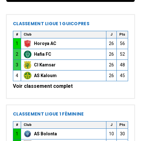
CLASSEMENT LIGUE 1 GUICOPRES
#
Club
J
Pts
1
Horoya AC
26
56
2
Hafia FC
26
52
3
CI Kamsar
26
48
4
AS Kaloum
26
45
Voir classement complet
CLASSEMENT LIGUE 1 FÉMININE
#
Club
J
Pts
1
AS Bolonta
10
30