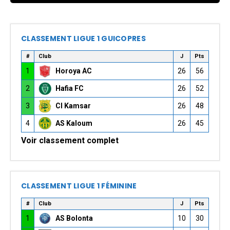
CLASSEMENT LIGUE 1 GUICOPRES
#
Club
J
Pts
1
Horoya AC
26
56
2
Hafia FC
26
52
3
CI Kamsar
26
48
4
AS Kaloum
26
45
Voir classement complet
CLASSEMENT LIGUE 1 FÉMININE
#
Club
J
Pts
1
AS Bolonta
10
30