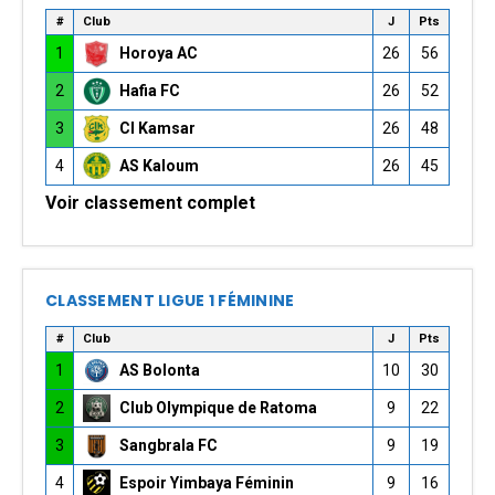
#
Club
J
Pts
1
Horoya AC
26
56
2
Hafia FC
26
52
3
CI Kamsar
26
48
4
AS Kaloum
26
45
Voir classement complet
CLASSEMENT LIGUE 1 FÉMININE
#
Club
J
Pts
1
AS Bolonta
10
30
2
Club Olympique de Ratoma
9
22
3
Sangbrala FC
9
19
4
Espoir Yimbaya Féminin
9
16