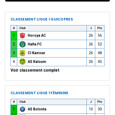
CLASSEMENT LIGUE 1 GUICOPRES
#
Club
J
Pts
1
Horoya AC
26
56
2
Hafia FC
26
52
3
CI Kamsar
26
48
4
AS Kaloum
26
45
Voir classement complet
CLASSEMENT LIGUE 1 FÉMININE
#
Club
J
Pts
1
AS Bolonta
10
30