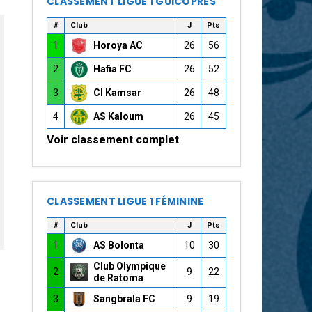
CLASSEMENT LIGUE 1 GUICOPRES
#
Club
J
Pts
1
Horoya AC
26
56
2
Hafia FC
26
52
3
CI Kamsar
26
48
4
AS Kaloum
26
45
Voir classement complet
CLASSEMENT LIGUE 1 FÉMININE
#
Club
J
Pts
1
AS Bolonta
10
30
Club Olympique
2
9
22
de Ratoma
3
Sangbrala FC
9
19