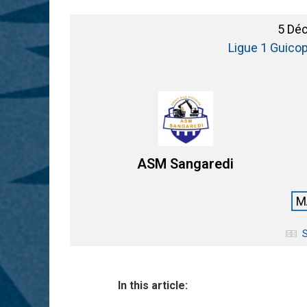
5 Dé
Ligue 1 Guico
ASM Sangaredi
M
S
In this article: