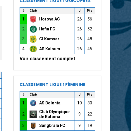
CLASSEMENT LIGUE 1 GUICOPRES
#
Club
J
Pts
1
Horoya AC
26
56
2
Hafia FC
26
52
3
CI Kamsar
26
48
4
AS Kaloum
26
45
Voir classement complet
CLASSEMENT LIGUE 1 FÉMININE
#
Club
J
Pts
1
AS Bolonta
10
30
Club Olympique
2
9
22
de Ratoma
3
Sangbrala FC
9
19