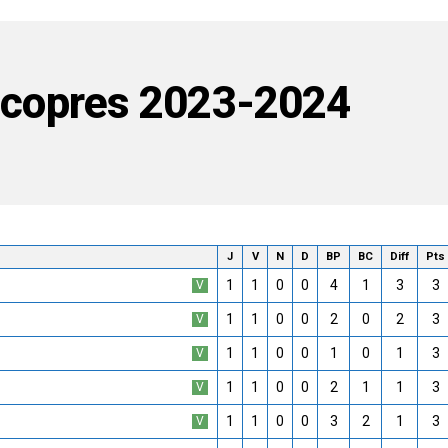
icopres 2023-2024
J
V
N
D
BP
BC
Diff
Pts
1
1
0
0
4
1
3
3
V
1
1
0
0
2
0
2
3
V
1
1
0
0
1
0
1
3
V
1
1
0
0
2
1
1
3
V
1
1
0
0
3
2
1
3
V