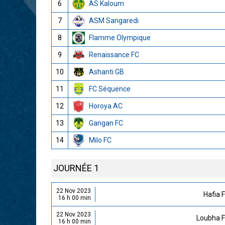
6
AS Kaloum
7
ASM Sangaredi
8
Flamme Olympique
9
Renaissance FC
10
Ashanti GB
11
FC Séquence
12
Horoya AC
13
Gangan FC
14
Milo FC
JOURNÉE 1
22 Nov 2023
Hafia 
16 h 00 min
22 Nov 2023
Loubha 
16 h 00 min