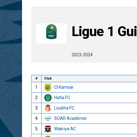
Ligue 1 Gu
2023-2024
#
Club
1
CI Kamsar
2
Hafia FC
3
Loubha FC
4
SOAR Académie
5
Wakriya AC