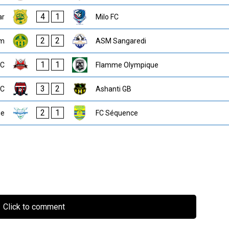
4
1
ar
Milo FC
2
2
um
ASM Sangaredi
1
1
FC
Flamme Olympique
3
2
AC
Ashanti GB
2
1
ie
FC Séquence
Click to comment