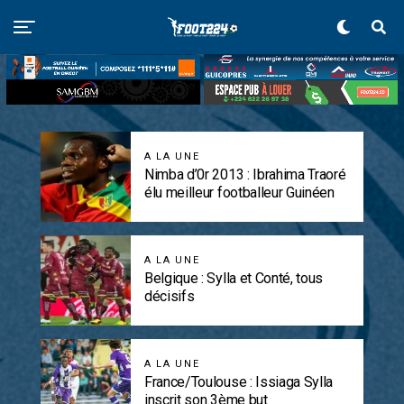
A LA UNE
Nimba d’0r 2013 : Ibrahima Traoré
élu meilleur footballeur Guinéen
A LA UNE
Belgique : Sylla et Conté, tous
décisifs
A LA UNE
France/Toulouse : Issiaga Sylla
inscrit son 3ème but