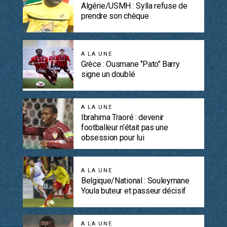
Algérie/USMH : Sylla refuse de
prendre son chèque
A LA UNE
Grèce : Ousmane ‘’Pato’’ Barry
signe un doublé
A LA UNE
Ibrahima Traoré : devenir
footballeur n’était pas une
obsession pour lui
A LA UNE
Belgique/National : Souleymane
Youla buteur et passeur décisif
A LA UNE