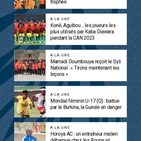
trophée
A LA UNE
Koné, Aguibou… les joueurs les
plus utilisés par Kaba Diawara
pendant la CAN 2023
A LA UNE
Mamadi Doumbouya reçoit le Syli
National : « Tirons maintenant les
leçons »
A LA UNE
Mondial féminin U-17 (Q) : battue
par le Burkina, la Guinée en danger
A LA UNE
Horoya AC : un entraîneur malien
débarque chez les Rouge et