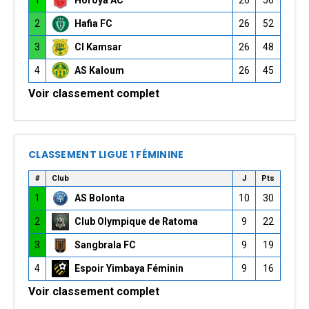
2
Hafia FC
26
52
3
CI Kamsar
26
48
4
AS Kaloum
26
45
Voir classement complet
CLASSEMENT LIGUE 1 FÉMININE
#
Club
J
Pts
1
AS Bolonta
10
30
2
Club Olympique de Ratoma
9
22
3
Sangbrala FC
9
19
4
Espoir Yimbaya Féminin
9
16
Voir classement complet