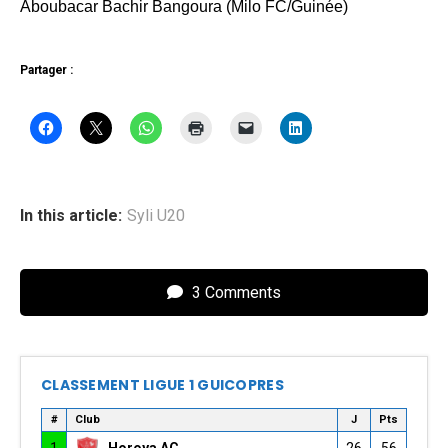
Aboubacar Bachir Bangoura (Milo FC/Guinée)
Partager :
In this article:
Syli U20
3 Comments
CLASSEMENT LIGUE 1 GUICOPRES
#
Club
J
Pts
1
Horoya AC
26
56