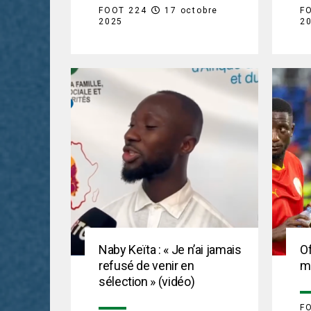
FOOT 224
17 octobre
F
2025
2
Naby Keïta : « Je n’ai jamais
Of
refusé de venir en
m
sélection » (vidéo)
F