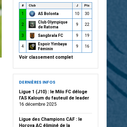
#
Club
J
Pts
1
AS Bolonta
10
30
Club Olympique
2
9
22
de Ratoma
3
Sangbrala FC
9
19
Espoir Yimbaya
4
9
16
Féminin
Voir classement complet
DERNIÈRES INFOS
Ligue 1 (J10) : le Milo FC déloge
l’AS Kaloum du fauteuil de leader
16 décembre 2025
Ligue des Champions CAF : le
Horoya AC éliminé de la