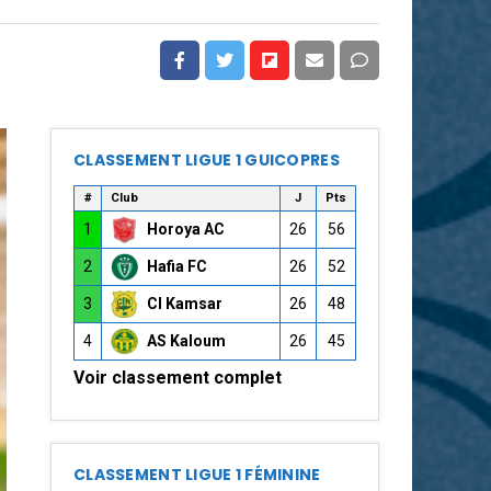
CLASSEMENT LIGUE 1 GUICOPRES
#
Club
J
Pts
1
Horoya AC
26
56
2
Hafia FC
26
52
3
CI Kamsar
26
48
4
AS Kaloum
26
45
Voir classement complet
CLASSEMENT LIGUE 1 FÉMININE