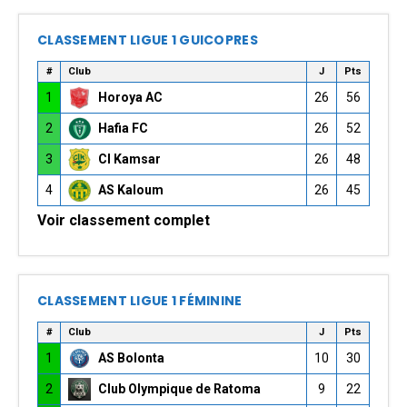
CLASSEMENT LIGUE 1 GUICOPRES
#
Club
J
Pts
1
Horoya AC
26
56
2
Hafia FC
26
52
3
CI Kamsar
26
48
4
AS Kaloum
26
45
Voir classement complet
CLASSEMENT LIGUE 1 FÉMININE
#
Club
J
Pts
1
AS Bolonta
10
30
2
Club Olympique de Ratoma
9
22