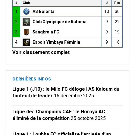
#
Club
J
Pts
1
AS Bolonta
10
30
2
Club Olympique de Ratoma
9
22
3
Sangbrala FC
9
19
4
Espoir Yimbaya Féminin
9
16
Voir classement complet
DERNIÈRES INFOS
Ligue 1 (J10) : le Milo FC déloge l’AS Kaloum du
fauteuil de leader
16 décembre 2025
Ligue des Champions CAF : le Horoya AC
éliminé de la compétition
25 octobre 2025
Ligue 1 : Loubha FC officialise l’arrivée d’un