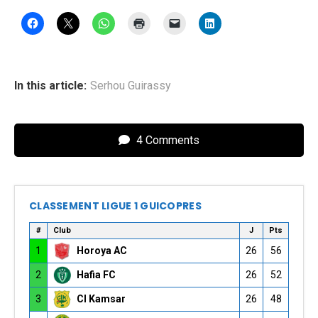
In this article:
Serhou Guirassy
4 Comments
CLASSEMENT LIGUE 1 GUICOPRES
#
Club
J
Pts
1
Horoya AC
26
56
2
Hafia FC
26
52
3
CI Kamsar
26
48