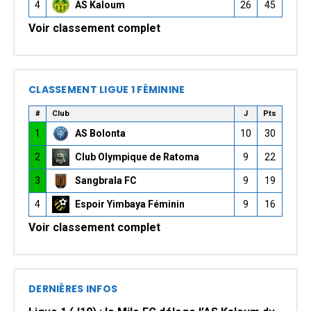
4
AS Kaloum
26
45
Voir classement complet
CLASSEMENT LIGUE 1 FÉMININE
#
Club
J
Pts
1
AS Bolonta
10
30
2
Club Olympique de Ratoma
9
22
3
Sangbrala FC
9
19
4
Espoir Yimbaya Féminin
9
16
Voir classement complet
DERNIÈRES INFOS