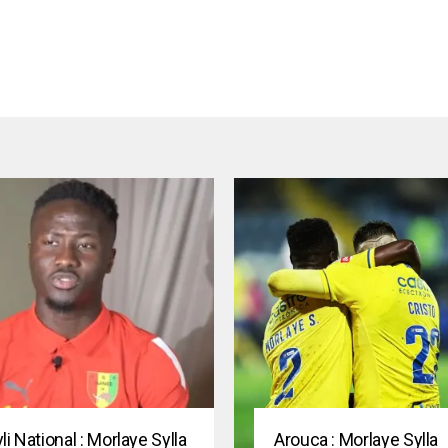
li National : Morlaye Sylla
Arouca : Morlaye Sylla