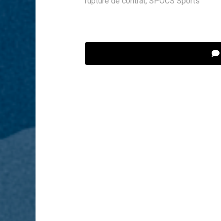
rupture de contrat
,
SPOCS Sports