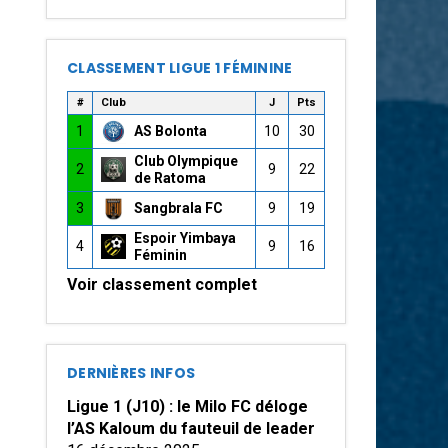
CLASSEMENT LIGUE 1 FÉMININE
#
Club
J
Pts
1
AS Bolonta
10
30
Club Olympique
2
9
22
de Ratoma
3
Sangbrala FC
9
19
Espoir Yimbaya
4
9
16
Féminin
Voir classement complet
DERNIÈRES INFOS
Ligue 1 (J10) : le Milo FC déloge
l’AS Kaloum du fauteuil de leader