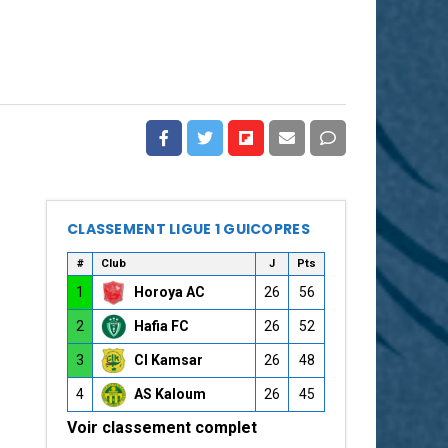
CLASSEMENT LIGUE 1 GUICOPRES
#
Club
J
Pts
1
Horoya AC
26
56
2
Hafia FC
26
52
3
CI Kamsar
26
48
4
AS Kaloum
26
45
Voir classement complet