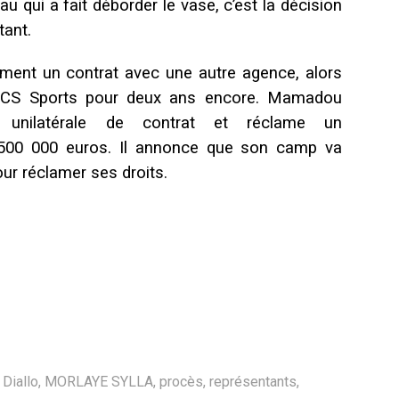
u qui a fait déborder le vase, c’est la décision
tant.
mment un contrat avec une autre agence, alors
POCS Sports pour deux ans encore. Mamadou
 unilatérale de contrat et réclame un
00 000 euros. Il annonce que son camp va
pour réclamer ses droits.
Diallo
,
MORLAYE SYLLA
,
procès
,
représentants
,