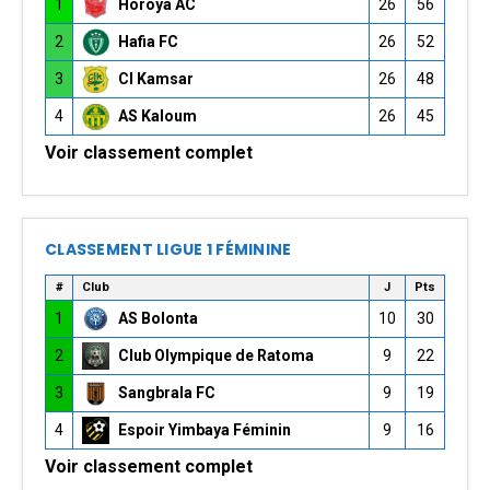
1
Horoya AC
26
56
2
Hafia FC
26
52
3
CI Kamsar
26
48
4
AS Kaloum
26
45
Voir classement complet
CLASSEMENT LIGUE 1 FÉMININE
#
Club
J
Pts
1
AS Bolonta
10
30
2
Club Olympique de Ratoma
9
22
3
Sangbrala FC
9
19
4
Espoir Yimbaya Féminin
9
16
Voir classement complet