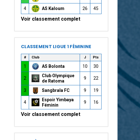
4
AS Kaloum
26
45
Voir classement complet
CLASSEMENT LIGUE 1 FÉMININE
#
Club
J
Pts
1
AS Bolonta
10
30
Club Olympique
2
9
22
de Ratoma
3
Sangbrala FC
9
19
Espoir Yimbaya
4
9
16
Féminin
Voir classement complet