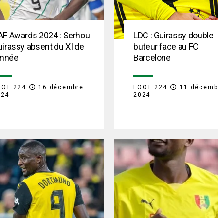
AF Awards 2024 : Serhou
LDC : Guirassy double
irassy absent du XI de
buteur face au FC
année
Barcelone
OOT 224
16 décembre
FOOT 224
11 décemb
024
2024