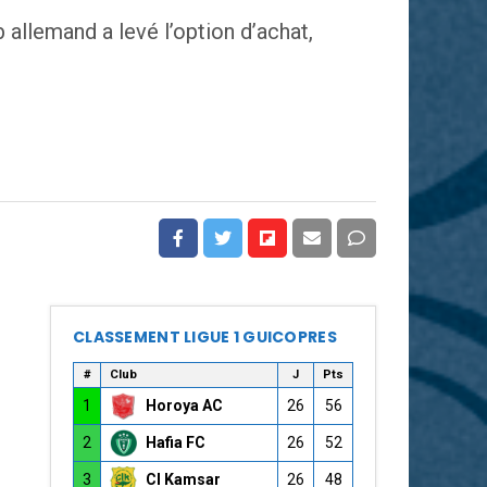
 allemand a levé l’option d’achat,
CLASSEMENT LIGUE 1 GUICOPRES
#
Club
J
Pts
1
Horoya AC
26
56
2
Hafia FC
26
52
3
CI Kamsar
26
48