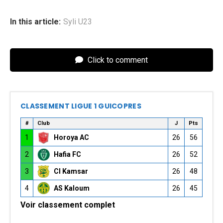
In this article:
Syli U23
Click to comment
CLASSEMENT LIGUE 1 GUICOPRES
#
Club
J
Pts
1
Horoya AC
26
56
2
Hafia FC
26
52
3
CI Kamsar
26
48
4
AS Kaloum
26
45
Voir classement complet