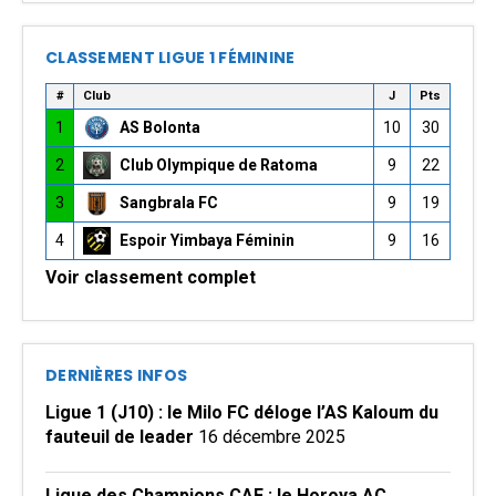
CLASSEMENT LIGUE 1 FÉMININE
#
Club
J
Pts
1
AS Bolonta
10
30
2
Club Olympique de Ratoma
9
22
3
Sangbrala FC
9
19
4
Espoir Yimbaya Féminin
9
16
Voir classement complet
DERNIÈRES INFOS
Ligue 1 (J10) : le Milo FC déloge l’AS Kaloum du
fauteuil de leader
16 décembre 2025
Ligue des Champions CAF : le Horoya AC