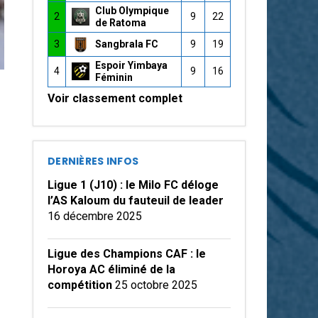
Club Olympique
2
9
22
de Ratoma
3
Sangbrala FC
9
19
Espoir Yimbaya
4
9
16
Féminin
Voir classement complet
DERNIÈRES INFOS
Ligue 1 (J10) : le Milo FC déloge
l’AS Kaloum du fauteuil de leader
16 décembre 2025
Ligue des Champions CAF : le
Horoya AC éliminé de la
compétition
25 octobre 2025