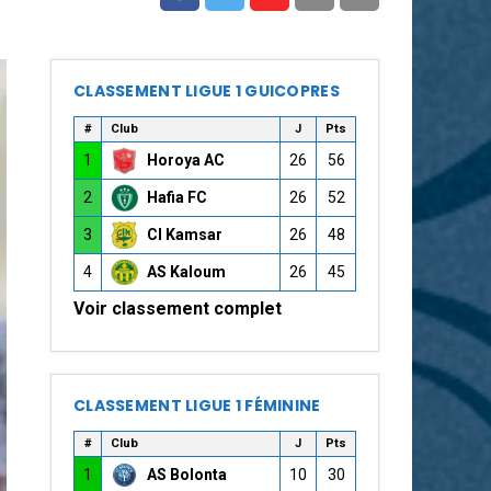
CLASSEMENT LIGUE 1 GUICOPRES
#
Club
J
Pts
1
Horoya AC
26
56
2
Hafia FC
26
52
3
CI Kamsar
26
48
4
AS Kaloum
26
45
Voir classement complet
CLASSEMENT LIGUE 1 FÉMININE
#
Club
J
Pts
1
AS Bolonta
10
30