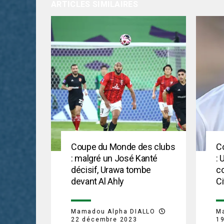
ARTICLES SIMILAIRES
Coupe du Monde des clubs
C
: malgré un José Kanté
: 
décisif, Urawa tombe
c
devant Al Ahly
Ci
Mamadou Alpha DIALLO
M
22 décembre 2023
1