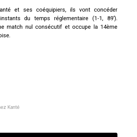
nté et ses coéquipiers, ils vont concéder
 instants du temps réglementaire (1-1, 89’).
me match nul consécutif et occupe la 14ème
oise.
nez Kanté