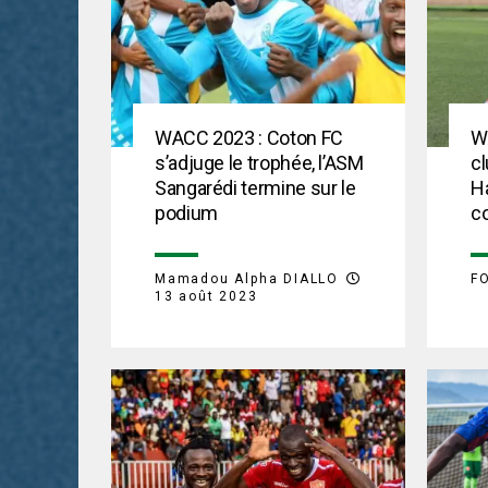
WACC 2023 : Coton FC
W
s’adjuge le trophée, l’ASM
cl
Sangarédi termine sur le
Ha
podium
c
Mamadou Alpha DIALLO
F
13 août 2023