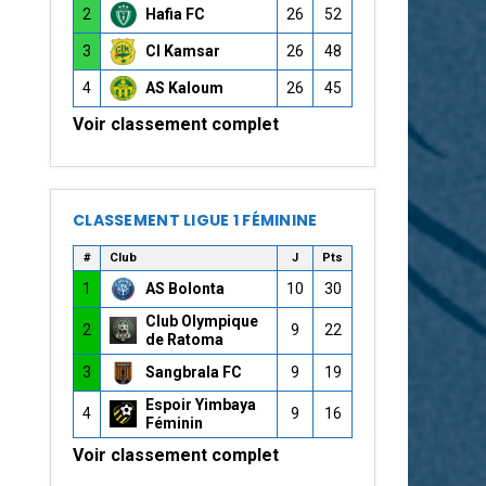
2
Hafia FC
26
52
3
CI Kamsar
26
48
4
AS Kaloum
26
45
Voir classement complet
CLASSEMENT LIGUE 1 FÉMININE
#
Club
J
Pts
1
AS Bolonta
10
30
Club Olympique
2
9
22
de Ratoma
3
Sangbrala FC
9
19
Espoir Yimbaya
4
9
16
Féminin
Voir classement complet