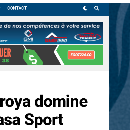
CONTACT
oroya domine
asa Sport