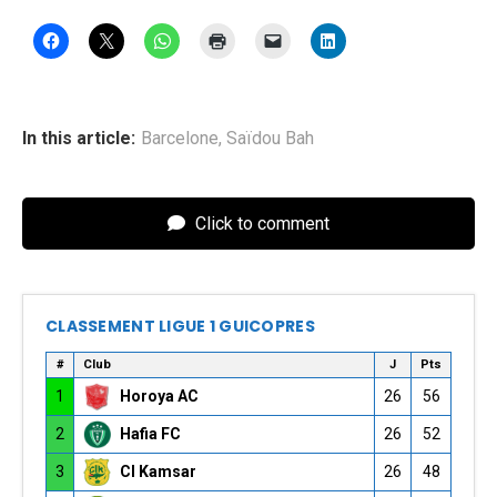
In this article:
Barcelone
,
Saïdou Bah
Click to comment
CLASSEMENT LIGUE 1 GUICOPRES
#
Club
J
Pts
1
Horoya AC
26
56
2
Hafia FC
26
52
3
CI Kamsar
26
48