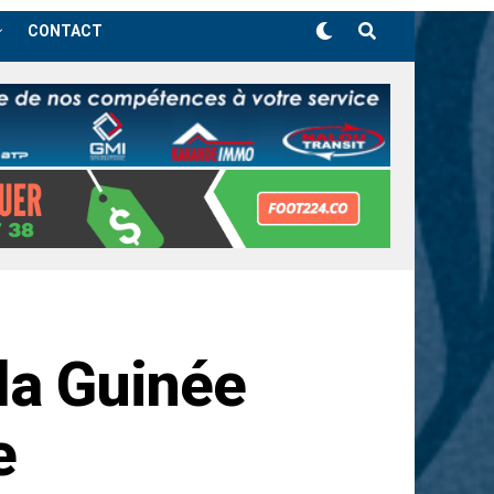
CONTACT
la Guinée
e