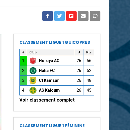
CLASSEMENT LIGUE 1 GUICOPRES
#
Club
J
Pts
1
Horoya AC
26
56
2
Hafia FC
26
52
3
CI Kamsar
26
48
4
AS Kaloum
26
45
Voir classement complet
CLASSEMENT LIGUE 1 FÉMININE