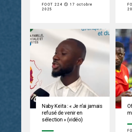
FOOT 224
17 octobre
F
2025
2
Naby Keïta : « Je n’ai jamais
Of
refusé de venir en
m
sélection » (vidéo)
F