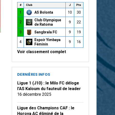
#
Club
J
Pts
1
AS Bolonta
10
30
Club Olympique
2
9
22
de Ratoma
3
Sangbrala FC
9
19
Espoir Yimbaya
4
9
16
Féminin
Voir classement complet
DERNIÈRES INFOS
Ligue 1 (J10) : le Milo FC déloge
l’AS Kaloum du fauteuil de leader
16 décembre 2025
Ligue des Champions CAF : le
Horoya AC éliminé de la