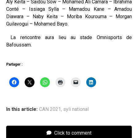
Aly Keita – Saidou Sow – Mohamed Ali Camara – Ibrahima
Conté – Issiaga Sylla – Mamadou Kane – Amadou
Diawara – Naby Keita – Moriba Kourouma – Morgan
Guilavogui – Mohamed Bayo.
La rencontre aura lieu au stade Omnisports de
Bafoussam.
Partager :
In this article:
CAN 2021
,
syli national
Click to comment