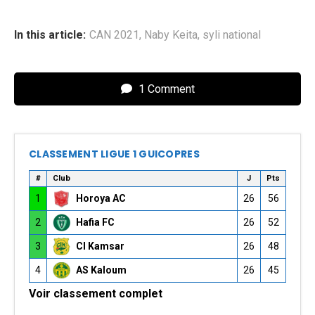
In this article:
CAN 2021
,
Naby Keita
,
syli national
1 Comment
CLASSEMENT LIGUE 1 GUICOPRES
#
Club
J
Pts
1
Horoya AC
26
56
2
Hafia FC
26
52
3
CI Kamsar
26
48
4
AS Kaloum
26
45
Voir classement complet