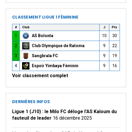
CLASSEMENT LIGUE 1 FÉMININE
#
Club
J
Pts
1
AS Bolonta
10
30
2
Club Olympique de Ratoma
9
22
3
Sangbrala FC
9
19
4
Espoir Yimbaya Féminin
9
16
Voir classement complet
DERNIÈRES INFOS
Ligue 1 (J10) : le Milo FC déloge l’AS Kaloum du
fauteuil de leader
16 décembre 2025