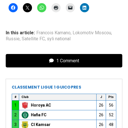
In this article:
Francois Kamano
,
Lokomotiv Moscou
,
Russie
,
Satellite FC
,
syli national
1 Comment
CLASSEMENT LIGUE 1 GUICOPRES
#
Club
J
Pts
1
Horoya AC
26
56
2
Hafia FC
26
52
3
CI Kamsar
26
48