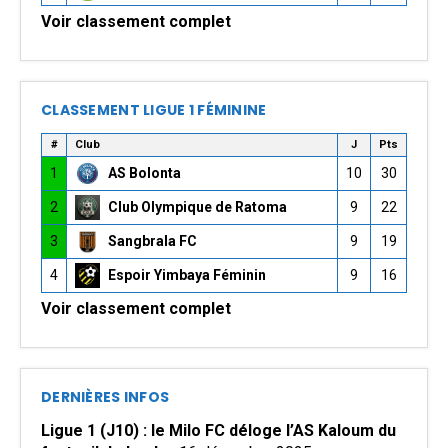
Voir classement complet
CLASSEMENT LIGUE 1 FÉMININE
#
Club
J
Pts
1
AS Bolonta
10
30
2
Club Olympique de Ratoma
9
22
3
Sangbrala FC
9
19
4
Espoir Yimbaya Féminin
9
16
Voir classement complet
DERNIÈRES INFOS
Ligue 1 (J10) : le Milo FC déloge l’AS Kaloum du