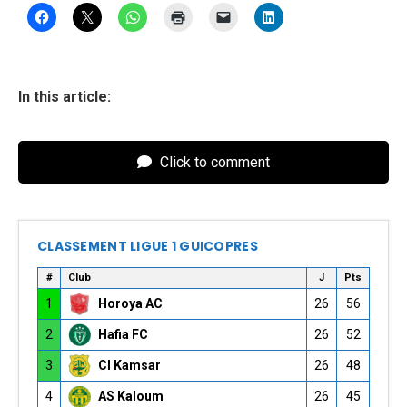
In this article:
Click to comment
CLASSEMENT LIGUE 1 GUICOPRES
#
Club
J
Pts
1
Horoya AC
26
56
2
Hafia FC
26
52
3
CI Kamsar
26
48
4
AS Kaloum
26
45