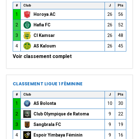
#
Club
J
Pts
1
Horoya AC
26
56
2
Hafia FC
26
52
3
CI Kamsar
26
48
4
AS Kaloum
26
45
Voir classement complet
CLASSEMENT LIGUE 1 FÉMININE
#
Club
J
Pts
1
AS Bolonta
10
30
2
Club Olympique de Ratoma
9
22
3
Sangbrala FC
9
19
4
Espoir Yimbaya Féminin
9
16