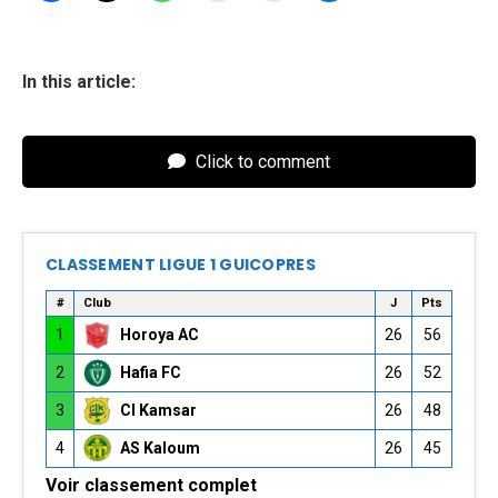
In this article:
Click to comment
CLASSEMENT LIGUE 1 GUICOPRES
#
Club
J
Pts
1
Horoya AC
26
56
2
Hafia FC
26
52
3
CI Kamsar
26
48
4
AS Kaloum
26
45
Voir classement complet