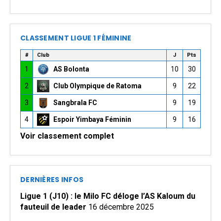
CLASSEMENT LIGUE 1 FÉMININE
#
Club
J
Pts
1
AS Bolonta
10
30
2
Club Olympique de Ratoma
9
22
3
Sangbrala FC
9
19
4
Espoir Yimbaya Féminin
9
16
Voir classement complet
DERNIÈRES INFOS
Ligue 1 (J10) : le Milo FC déloge l’AS Kaloum du
fauteuil de leader
16 décembre 2025