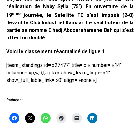
réalisation de Naby Sylla (75’). En ouverture de la
ème
19
journée, le Satellite FC s’est imposé (2-0)
devant le Club Industriel Kamsar. Le seul buteur de la
partie se nomme Elhadj Abdourahamane Bah qui s’est
offert un doublé.
Voici le classement réactualisé de ligue 1
[team_standings id= »27477″ title= » » number= »14″
columns= »p,w,d,l,a,pts » show_team_logo= »1″
show_full_table_link= »0″ align= »none »]
Partager :