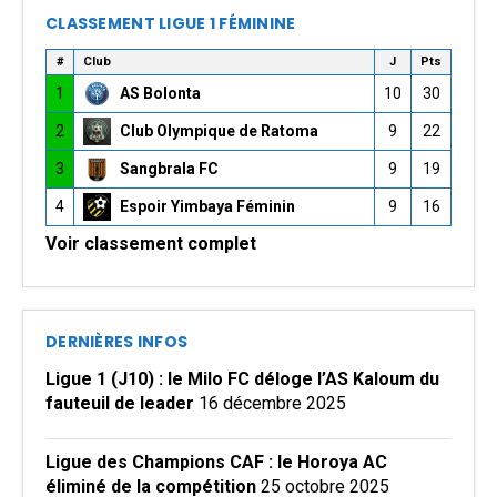
CLASSEMENT LIGUE 1 FÉMININE
#
Club
J
Pts
1
AS Bolonta
10
30
2
Club Olympique de Ratoma
9
22
3
Sangbrala FC
9
19
4
Espoir Yimbaya Féminin
9
16
Voir classement complet
DERNIÈRES INFOS
Ligue 1 (J10) : le Milo FC déloge l’AS Kaloum du
fauteuil de leader
16 décembre 2025
Ligue des Champions CAF : le Horoya AC
éliminé de la compétition
25 octobre 2025