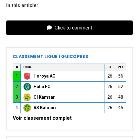
In this article:
Click to comment
CLASSEMENT LIGUE 1 GUICOPRES
#
Club
J
Pts
1
Horoya AC
26
56
2
Hafia FC
26
52
3
CI Kamsar
26
48
4
AS Kaloum
26
45
Voir classement complet