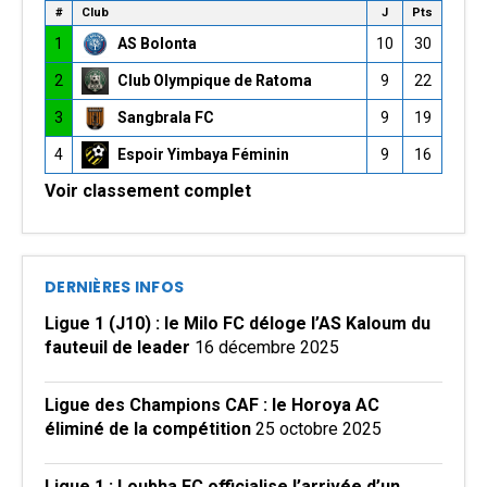
#
Club
J
Pts
1
AS Bolonta
10
30
2
Club Olympique de Ratoma
9
22
3
Sangbrala FC
9
19
4
Espoir Yimbaya Féminin
9
16
Voir classement complet
DERNIÈRES INFOS
Ligue 1 (J10) : le Milo FC déloge l’AS Kaloum du
fauteuil de leader
16 décembre 2025
Ligue des Champions CAF : le Horoya AC
éliminé de la compétition
25 octobre 2025
Ligue 1 : Loubha FC officialise l’arrivée d’un