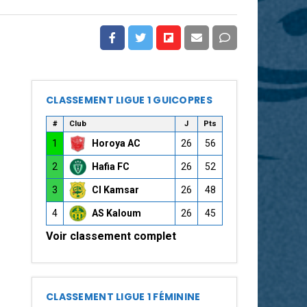
CLASSEMENT LIGUE 1 GUICOPRES
#
Club
J
Pts
1
Horoya AC
26
56
2
Hafia FC
26
52
3
CI Kamsar
26
48
4
AS Kaloum
26
45
Voir classement complet
CLASSEMENT LIGUE 1 FÉMININE