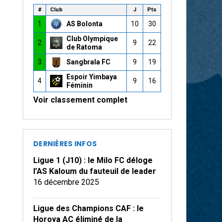
#
Club
J
Pts
1
AS Bolonta
10
30
Club Olympique
2
9
22
de Ratoma
3
Sangbrala FC
9
19
Espoir Yimbaya
4
9
16
Féminin
Voir classement complet
DERNIÈRES INFOS
Ligue 1 (J10) : le Milo FC déloge
l’AS Kaloum du fauteuil de leader
16 décembre 2025
Ligue des Champions CAF : le
Horoya AC éliminé de la