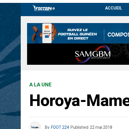
ACCUEIL
A LA UNE
Horoya-Mamelo
By
FOOT 224
Published
22 mai 2018