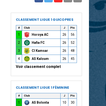
CLASSEMENT LIGUE 1 GUICOPRES
#
Club
J
Pts
1
Horoya AC
26
56
2
Hafia FC
26
52
3
CI Kamsar
26
48
4
AS Kaloum
26
45
Voir classement complet
CLASSEMENT LIGUE 1 FÉMININE
#
Club
J
Pts
1
AS Bolonta
10
30