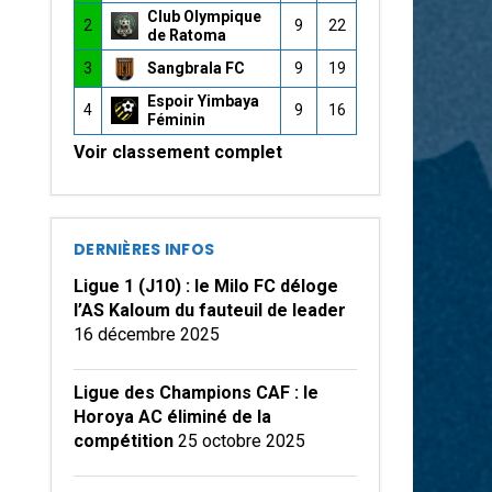
Club Olympique
2
9
22
de Ratoma
3
Sangbrala FC
9
19
Espoir Yimbaya
4
9
16
Féminin
Voir classement complet
DERNIÈRES INFOS
Ligue 1 (J10) : le Milo FC déloge
l’AS Kaloum du fauteuil de leader
16 décembre 2025
Ligue des Champions CAF : le
Horoya AC éliminé de la
compétition
25 octobre 2025