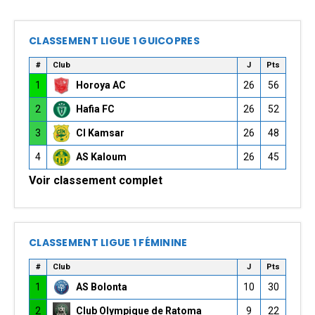
CLASSEMENT LIGUE 1 GUICOPRES
#
Club
J
Pts
1
Horoya AC
26
56
2
Hafia FC
26
52
3
CI Kamsar
26
48
4
AS Kaloum
26
45
Voir classement complet
CLASSEMENT LIGUE 1 FÉMININE
#
Club
J
Pts
1
AS Bolonta
10
30
2
Club Olympique de Ratoma
9
22